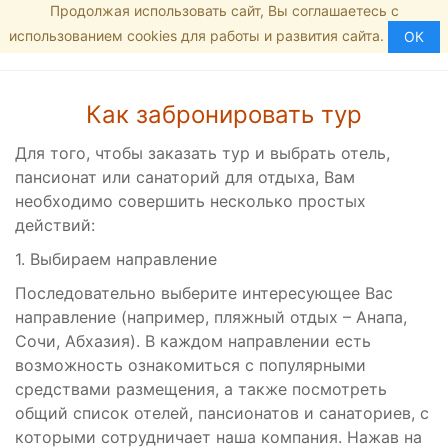
Продолжая использовать сайт, Вы соглашаетесь с
Главная
8 (800) 444-19-02
МЕНЮ
использованием cookies для работы и развития сайта.
Как забронировать тур
ОК
Как забронировать тур
Для того, чтобы заказать тур и выбрать отель,
пансионат или санаторий для отдыха, Вам
необходимо совершить несколько простых
действий:
1. Выбираем направление
Последовательно выберите интересующее Вас
направление (например, пляжный отдых – Анапа,
Сочи, Абхазия). В каждом направлении есть
возможность ознакомиться с популярными
средствами размещения, а также посмотреть
общий список отелей, пансионатов и санаториев, с
которыми сотрудничает наша компания. Нажав на