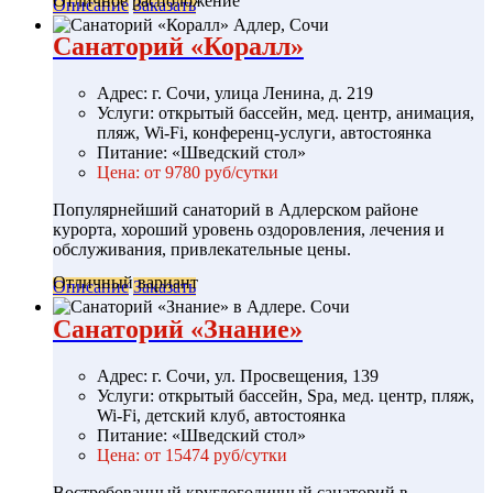
Отличное расположение
Описание
Заказать
Санаторий «Коралл»
Адрес: г. Сочи, улица Ленина, д. 219
Услуги: открытый бассейн, мед. центр, анимация,
пляж, Wi-Fi, конференц-услуги, автостоянка
Питание: «Шведский стол»
Цена: от 9780 руб/сутки
Популярнейший санаторий в Адлерском районе
курорта, хороший уровень оздоровления, лечения и
обслуживания, привлекательные цены.
Отличный вариант
Описание
Заказать
Санаторий «Знание»
Адрес: г. Сочи, ул. Просвещения, 139
Услуги: открытый бассейн, Spa, мед. центр, пляж,
Wi-Fi, детский клуб, автостоянка
Питание: «Шведский стол»
Цена: от 15474 руб/сутки
Востребованный круглогодичный санаторий в