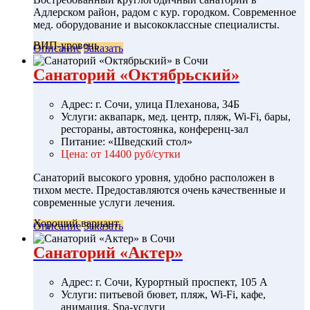
Адлерском район, радом с кур. городком. Современное
мед. оборудование и высококлассные специалисты.
ВИП-уровень
Описание
Заказать
Санаторий «Октябрьский»
Адрес: г. Сочи, улица Плеханова, 34Б
Услуги: аквапарк, мед. центр, пляж, Wi-Fi, бары,
рестораны, автостоянка, конференц-зал
Питание: «Шведский стол»
Цена: от 14400 руб/сутки
Санаторий высокого уровня, удобно расположен в
тихом месте. Предоставляются очень качественные и
современные услуги лечения.
Хороший вариант
Описание
Заказать
Санаторий «Актер»
Адрес: г. Сочи, Курортный проспект, 105 А
Услуги: питьевой бювет, пляж, Wi-Fi, кафе,
анимация, Spa-услуги