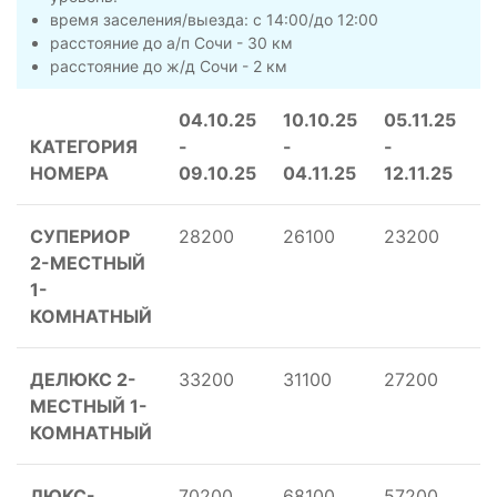
время заселения/выезда: с 14:00/до 12:00
расстояние до а/п Сочи - 30 км
расстояние до ж/д Сочи - 2 км
04.10.25
10.10.25
05.11.25
1
КАТЕГОРИЯ
-
-
-
-
НОМЕРА
09.10.25
04.11.25
12.11.25
2
СУПЕРИОР
28200
26100
23200
2
2-МЕСТНЫЙ
1-
КОМНАТНЫЙ
ДЕЛЮКС 2-
33200
31100
27200
2
МЕСТНЫЙ 1-
КОМНАТНЫЙ
ЛЮКС-
70200
68100
57200
5