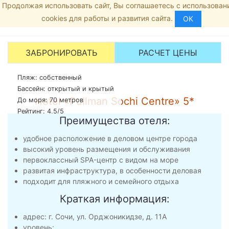
Продолжая использовать сайт, Вы соглашаетесь с использова
Главная
8 (800) 444-19-02
МЕ
cookies для работы и развития сайта.
Отели
ОК
Рейтинг:
5
/5 -
5
голосов
Pullman Сочи Ц
ЗАБРОНИРОВАТЬ
РАСЧЕТ ЦЕНЫ
Пляж: собственный
Бассейн: открытый и крытый
Hotel «Pullman Sochi Centre» 5*
До моря: 70 метров
Рейтинг: 4,5/5
Преимущества отеля:
удобное расположение в деловом центре города
высокий уровень размещения и обслуживания
первоклассный SPA-центр с видом на море
развитая инфраструктура, в особенности деловая
подходит для пляжного и семейного отдыха
Краткая информация:
адрес: г. Сочи, ул. Орджоникидзе, д. 11А
уровень: