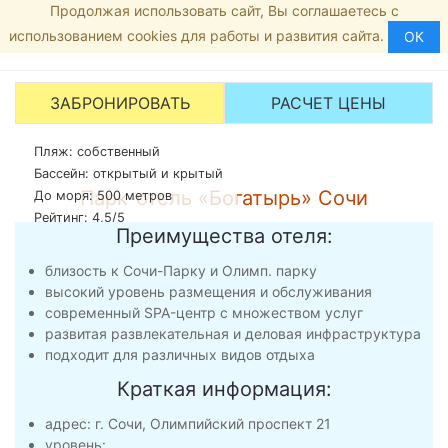
Продолжая использовать сайт, Вы соглашаетесь с
Главная
8 (800) 444-19-02
МЕНЮ
использованием cookies для работы и развития сайта.
Сириус
ОК
Рейтинг:
3.5
/5 -
2
голосов
Богатырь
ЗАБРОНИРОВАТЬ
РАСЧЕТ ЦЕНЫ
Пляж: собственный
Бассейн: открытый и крытый
Парк-отель «Богатырь» Сочи
До моря: 500 метров
Рейтинг: 4,5/5
Преимущества отеля:
близость к Сочи-Парку и Олимп. парку
высокий уровень размещения и обслуживания
современный SPA-центр с множеством услуг
развитая развлекательная и деловая инфраструктура
подходит для различных видов отдыха
Краткая информация:
адрес: г. Сочи, Олимпийский проспект 21
уровень: