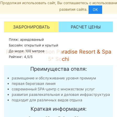
Продолжая использовать сайт, Вы соглашаетесь с использовани
Главная
8 (800) 444-19-02
развития сайта.
Сириус
ОК
Рейтинг:
4
/5 -
2
голосов
Radisson Collect
ЗАБРОНИРОВАТЬ
РАСЧЕТ ЦЕНЫ
Пляж: арендованный
Бассейн: открытый и крытый
Radisson Collection Paradise Resort & Spa
До моря: 100 метров
Рейтинг: 4,5/5
5* Sochi
Преимущества отеля:
размещение и обслуживание уровня премиум
первая береговая линия
современный SPA-центр с множеством услуг
развитая развлекательная и деловая инфраструктура
подходит для различных видов отдыха
Краткая информация: